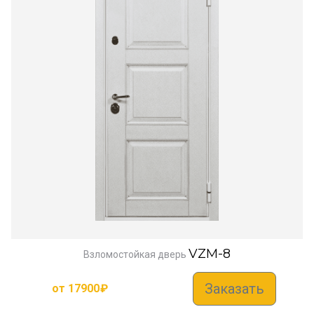
VZM-8
Взломостойкая дверь
Заказать
от
17900
₽