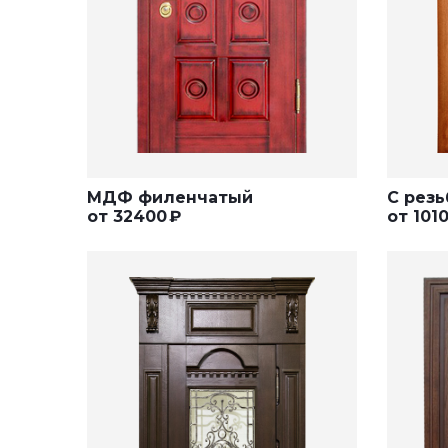
МДФ филенчатый
С резь
от
32400
₽
от
101