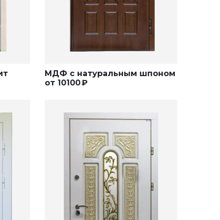
ит
МДФ с натуральным шпоном
от
10100
₽