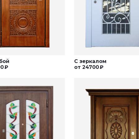
бой
С зеркалом
00
₽
от
24700
₽