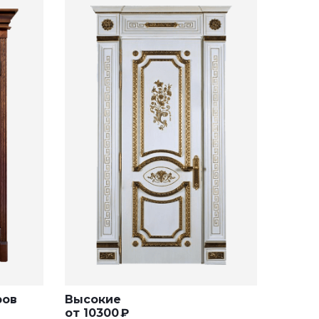
ров
Высокие
от
10300
₽