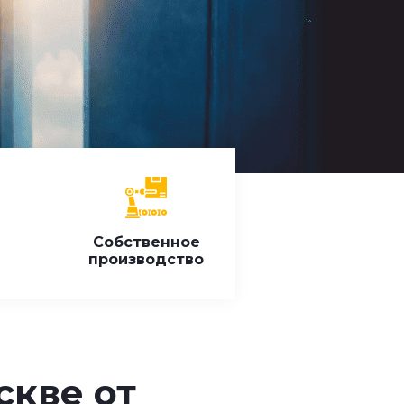
я
Собственное
производство
скве от