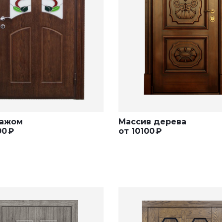
ражом
Массив дерева
00
₽
от
10100
₽