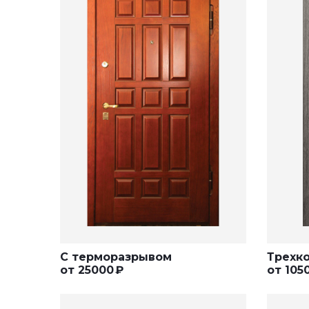
С терморазрывом
Трехк
от
25000
₽
от
105