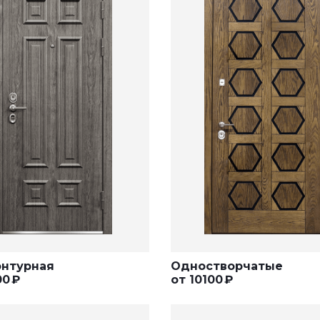
онтурная
Одностворчатые
00
₽
от
10100
₽