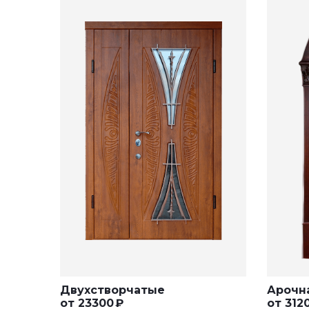
Двухстворчатые
Арочн
от
23300
₽
от
312