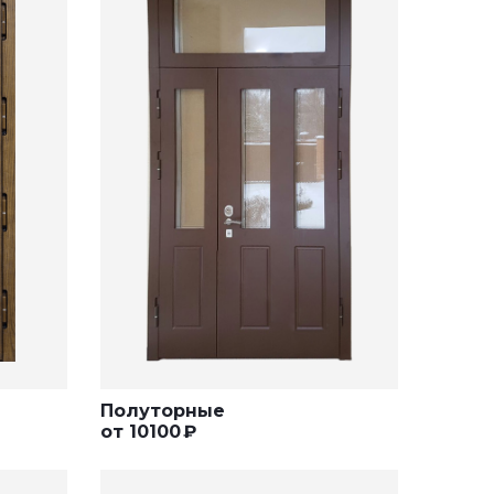
Полуторные
от
10100
₽