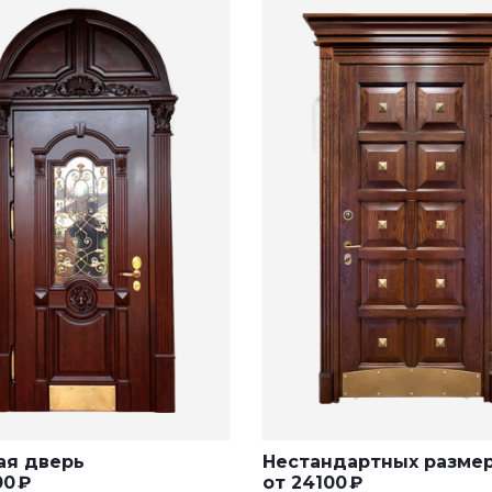
ая дверь
Нестандартных разме
00
₽
от
24100
₽