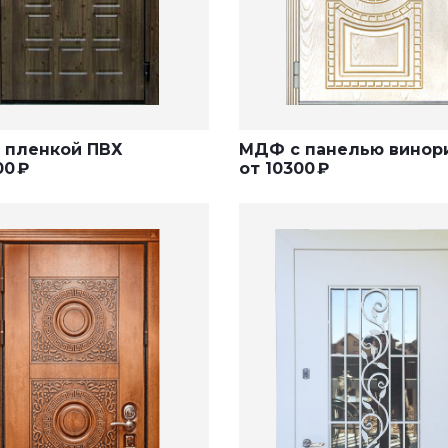
 пленкой ПВХ
МДФ с панелью винор
00
₽
от
10300
₽