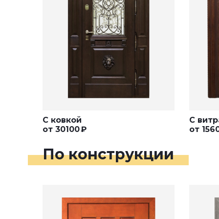
С ковкой
С вит
от
30100
₽
от
156
По конструкции