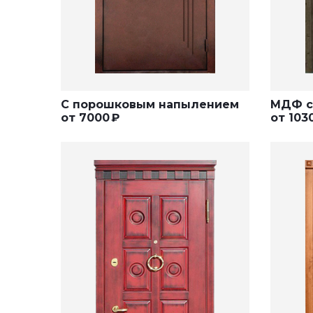
С порошковым напылением
МДФ с
от
7000
₽
от
103