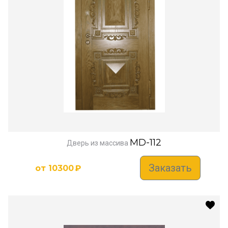
MD-112
Дверь из массива
Заказать
от
10300
₽