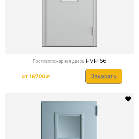
PVP-56
Противопожарная дверь
Заказать
от
16700
₽