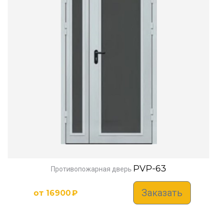
PVP-63
Противопожарная дверь
Заказать
от
16900
₽