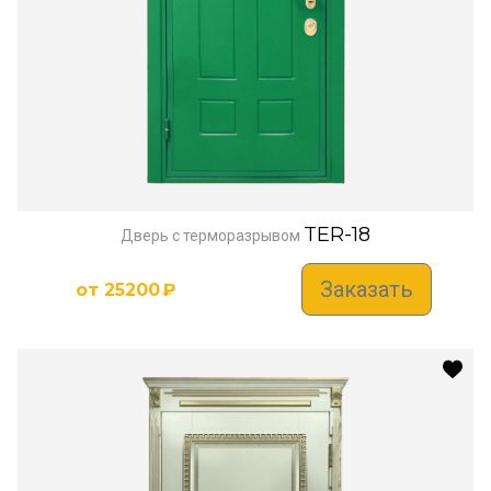
TER-18
Дверь с терморазрывом
Заказать
от
25200
₽