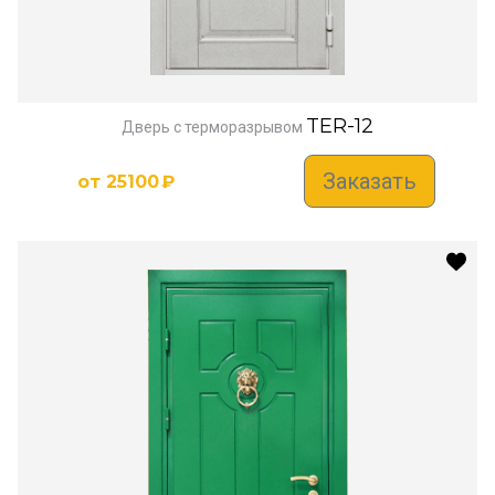
TER-12
Дверь с терморазрывом
Заказать
от
25100
₽