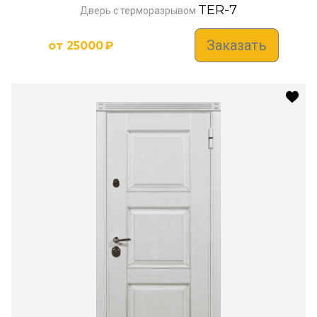
TER-7
Дверь с терморазрывом
Заказать
от
25000
₽