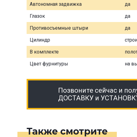
Автономная задвижка
да
Глазок
да
Противосъемные штыри
да
Цилиндр
стро
В комплекте
полот
Цвет фурнитуры
на в
Позвоните сейчас и пол
ДОСТАВКУ и УСТАНОВК
Также смотрите