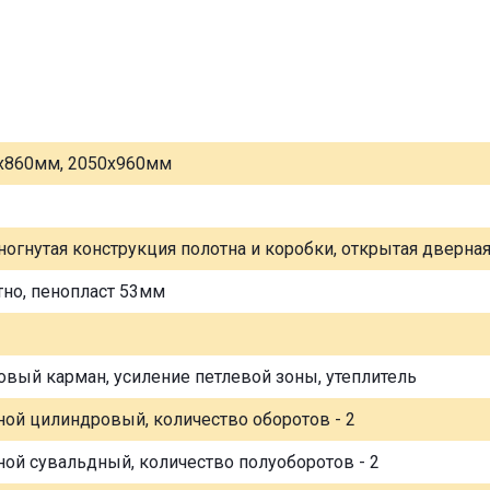
х860мм, 2050х960мм
ногнутая конструкция полотна и коробки, открытая дверна
тно, пенопласт 53мм
овый карман, усиление петлевой зоны, утеплитель
ной цилиндровый, количество оборотов - 2
ной сувальдный, количество полуоборотов - 2