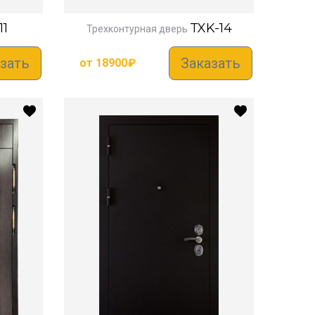
11
TXK-14
Трехконтурная дверь
зать
Заказать
от
18900
₽