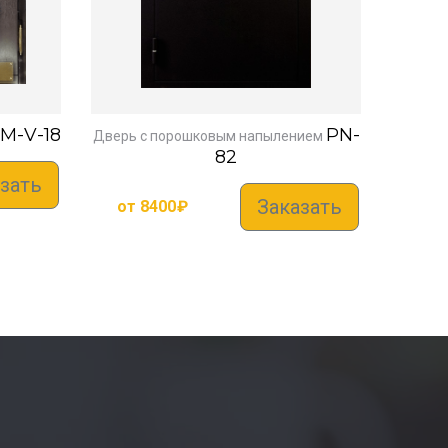
M-V-18
PN-
Дверь с порошковым напылением
82
зать
Заказать
от
8400
₽