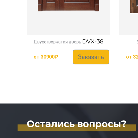
DVX-38
Двухстворчатая дверь
Заказать
от
30900
₽
от
3
Остались вопросы?