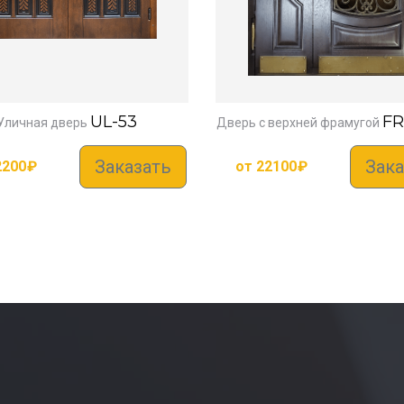
UL-53
FR
Уличная дверь
Дверь с верхней фрамугой
Заказать
Зака
2200
₽
от
22100
₽