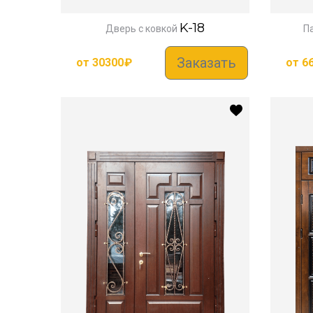
K-18
Дверь с ковкой
П
Заказать
от
30300
₽
от
6