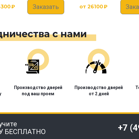
Заказать
Зака
4300
₽
от
26100
₽
ничества с нами
Производство дверей
Производство дверей
Т
у
под ваш проем
от 2 дней
учите
+7 (
У БЕСПЛАТНО