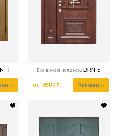
N-11
BRN-5
Бронированная дверь
зать
Заказать
от
18500
₽