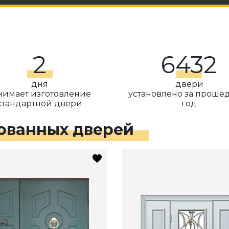
2
6432
дня
двери
нимает изготовление
установлено за прош
стандартной двери
год
ованных дверей