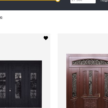
Под
ию