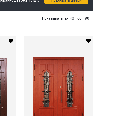
обранно дверей:
16
шт.
Подобрать двери
Показывать по
40
60
80