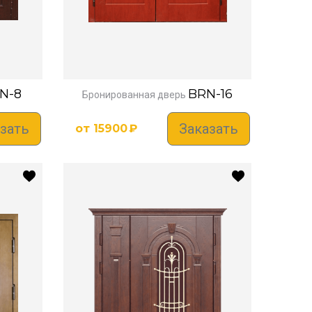
N-8
BRN-16
Бронированная дверь
зать
Заказать
от
15900
₽