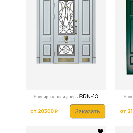
BRN-10
Бронированная дверь
Бро
Заказать
от
20300
₽
от
2