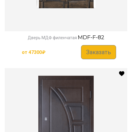
MDF-F-82
Дверь МДФ филенчатая
Заказать
от
47300
₽