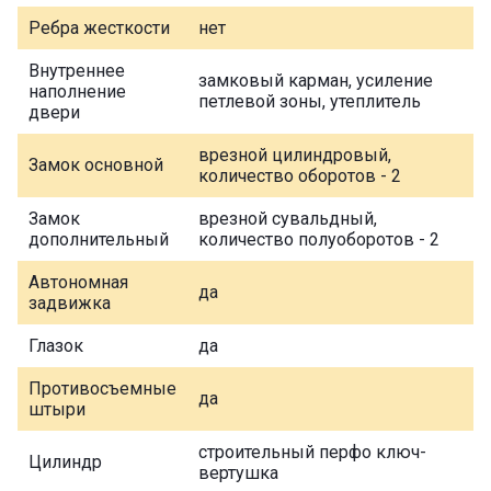
Ребра жесткости
нет
Внутреннее
замковый карман, усиление
наполнение
петлевой зоны, утеплитель
двери
врезной цилиндровый,
Замок основной
количество оборотов - 2
Замок
врезной сувальдный,
дополнительный
количество полуоборотов - 2
Автономная
да
задвижка
Глазок
да
Противосъемные
да
штыри
строительный перфо ключ-
Цилиндр
вертушка