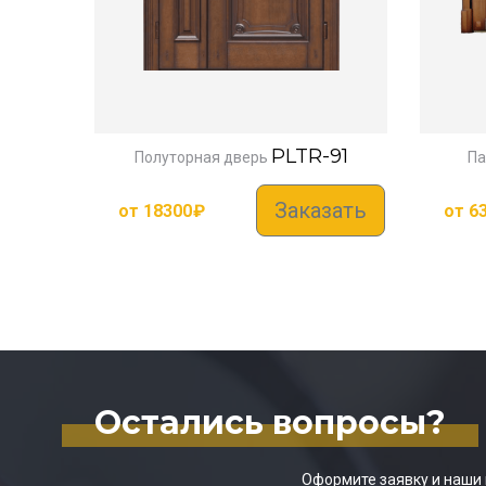
PLTR-91
Полуторная дверь
Па
Заказать
от
18300
₽
от
6
Остались вопросы?
Оформите заявку и наши