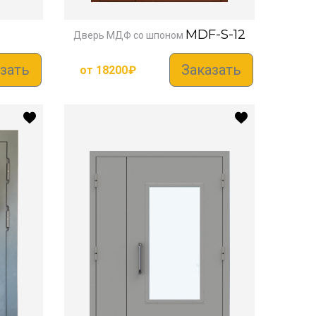
MDF-S-12
Дверь МДФ со шпоном
зать
Заказать
от
18200
₽