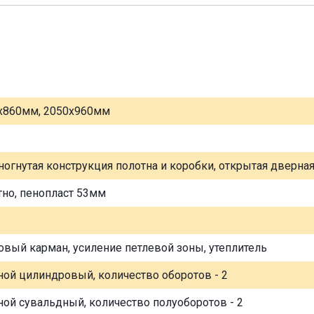
х860мм, 2050х960мм
ногнутая конструкция полотна и коробки, открытая дверна
тно, пенопласт 53мм
овый карман, усиление петлевой зоны, утеплитель
ной цилиндровый, количество оборотов - 2
ной сувальдный, количество полуоборотов - 2