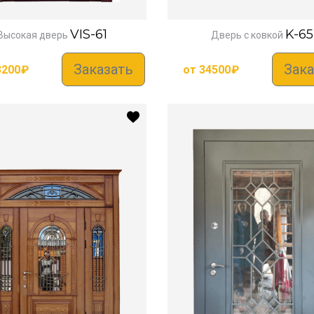
VIS-61
K-65
Высокая дверь
Дверь с ковкой
Заказать
Зака
3200
₽
от
34500
₽