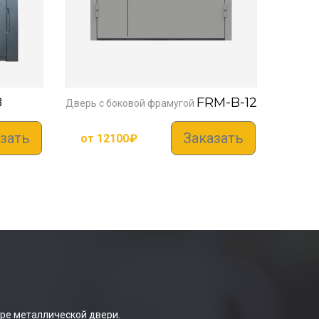
8
FRM-B-12
Дверь с боковой фрамугой
зать
Заказать
от
12100
₽
ре металлической двери.