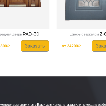
PAD-30
Z-
радная дверь
Дверь с зеркалом
Заказать
Зака
3300
₽
от
34200
₽
 менеджеры свяжутся с Вами для консультации или помощи в выбо