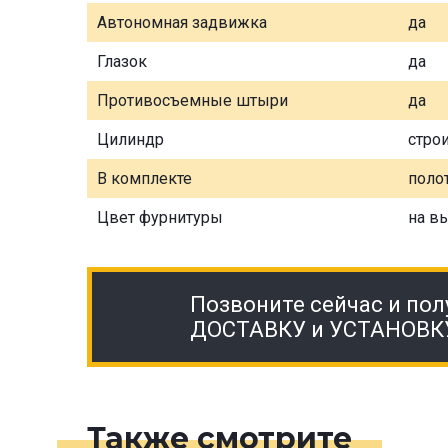
Автономная задвижка
да
Глазок
да
Противосъемные штыри
да
Цилиндр
стро
В комплекте
полот
Цвет фурнитуры
на в
Позвоните сейчас и пол
ДОСТАВКУ и УСТАНОВК
Также смотрите