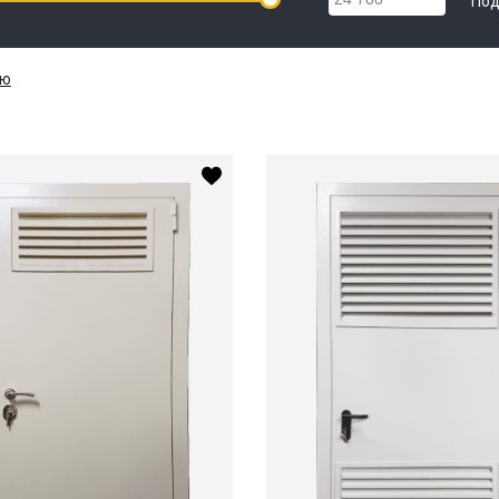
Под
ию