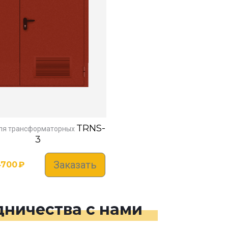
TRNS-
ля трансформаторных
3
Заказать
4700
₽
ничества с нами