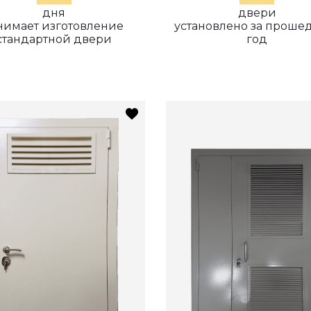
дня
двери
нимает изготовление
установлено за прош
стандартной двери
год