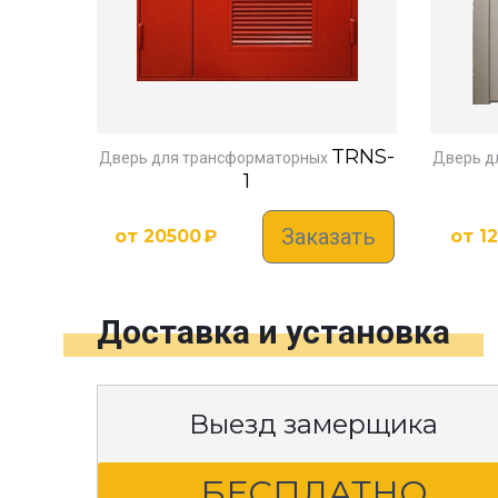
TRNS-
Дверь для трансформаторных
Дверь д
1
Заказать
от
20500
₽
от
1
Доставка и установка
Выезд замерщика
БЕСПЛАТНО