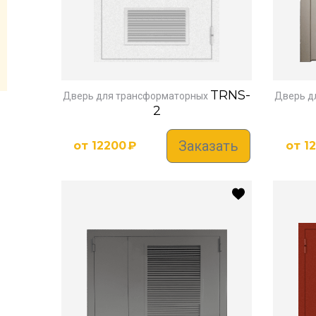
TRNS-
Дверь для трансформаторных
Дверь д
2
Заказать
от
12200
₽
от
1