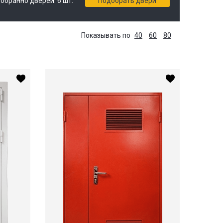
обранно дверей:
6
шт.
Подобрать двери
Показывать по
40
60
80