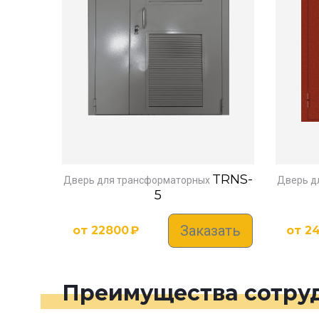
TRNS-
Дверь для трансформаторных
Дверь д
5
Заказать
от
22800
₽
от
2
Преимущества сотруд