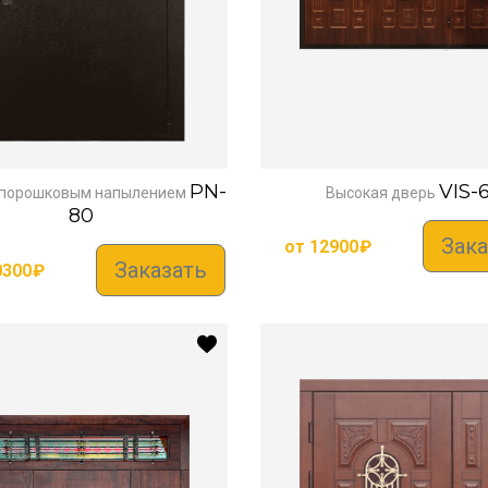
PN-
VIS-
 порошковым напылением
Высокая дверь
80
Зака
от
12900
₽
Заказать
0300
₽