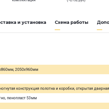
комплектация
(+2132 руб)
ставка и установка
Схема работы
Допо
х860мм, 2050х960мм
ногнутая конструкция полотна и коробки, открытая дверна
тно, пенопласт 53мм