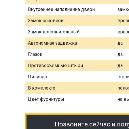
Внутреннее наполнение двери
замк
Замок основной
врез
Замок дополнительный
врез
Автономная задвижка
да
Глазок
да
Противосъемные штыри
да
Цилиндр
стро
В комплекте
полот
Цвет фурнитуры
на в
Позвоните сейчас и пол