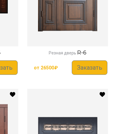
6
R-6
Резная дверь
зать
Заказать
от
26500
₽