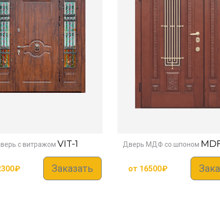
VIT-1
MDF
верь с витражом
Дверь МДФ со шпоном
Заказать
Зака
2300
₽
от
16500
₽