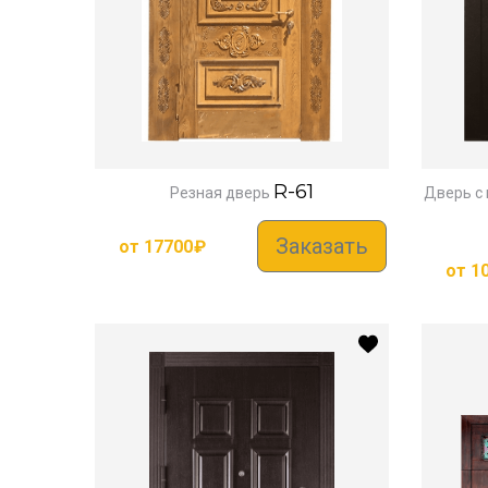
R-61
Резная дверь
Дверь с
Заказать
от
17700
₽
от
1