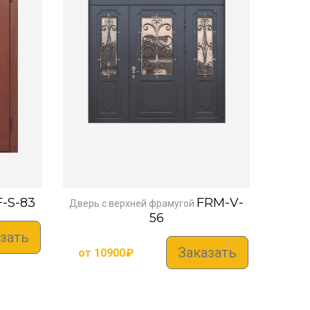
-S-83
FRM-V-
Дверь с верхней фрамугой
56
зать
Заказать
от
10900
₽