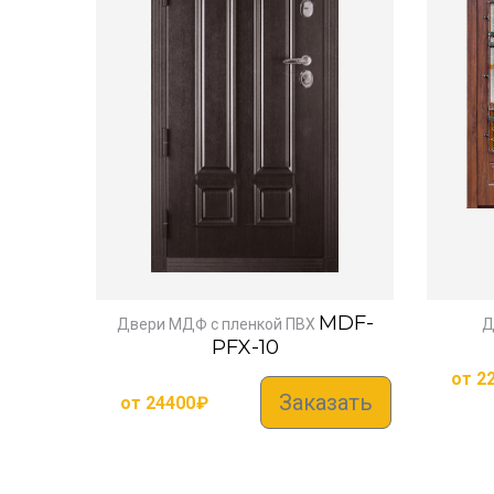
MDF-
Двери МДФ с пленкой ПВХ
Д
PFX-10
от
2
Заказать
от
24400
₽