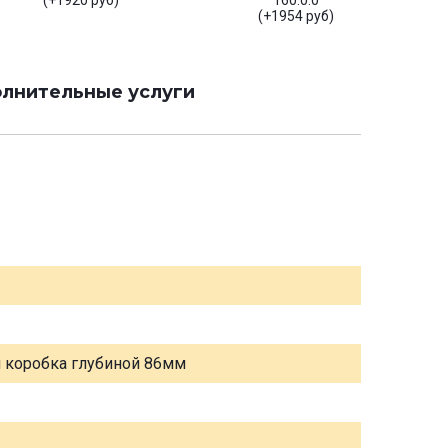
(+1920 руб)
160.0.0
(+1954 руб)
лнительные услуги
я коробка глубиной 86мм