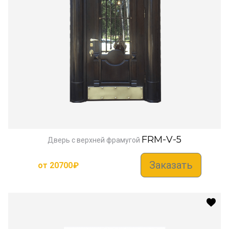
FRM-V-5
Дверь с верхней фрамугой
Заказать
от
20700
₽