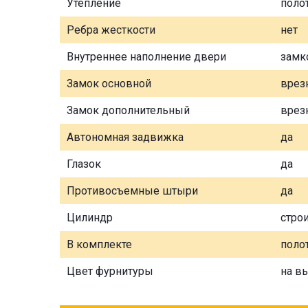
Утепление
поло
Ребра жесткости
нет
Внутреннее наполнение двери
замк
Замок основной
врез
Замок дополнительный
врез
Автономная задвижка
да
Глазок
да
Противосъемные штыри
да
Цилиндр
стро
В комплекте
полот
Цвет фурнитуры
на в