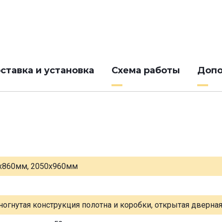
ставка и установка
Схема работы
Допо
х860мм, 2050х960мм
ногнутая конструкция полотна и коробки, открытая дверна