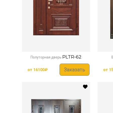
PLTR-62
Полуторная дверь
Заказать
от
16100
₽
от
1