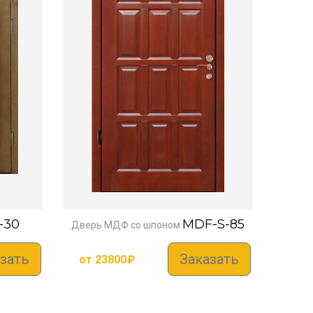
-30
MDF-S-85
Дверь МДФ со шпоном
зать
Заказать
от
23800
₽