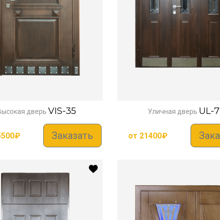
VIS-35
UL-7
Высокая дверь
Уличная дверь
Заказать
Зака
5500
₽
от
21400
₽