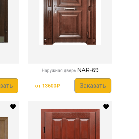
NAR-69
Наружная дверь
зать
Заказать
от
13600
₽