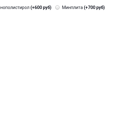
енополистирол
(+600 руб)
Минплита
(+700 руб)