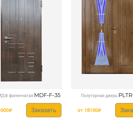
MDF-F-35
PLTR
МДФ филенчатая
Полуторная дверь
Заказать
Зака
3000
₽
от
18100
₽