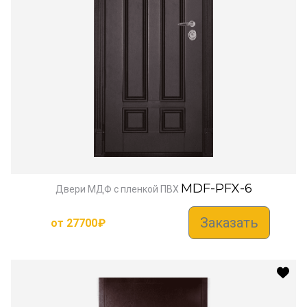
MDF-PFX-6
Двери МДФ с пленкой ПВХ
Заказать
от
27700
₽