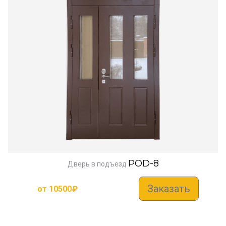
POD-8
Дверь в подъезд
Заказать
от
10500
₽