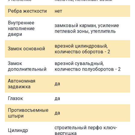
Ребра жесткости
нет
Внутреннее
замковый карман, усиление
наполнение
петлевой зоны, утеплитель
двери
врезной цилиндровый,
Замок основной
количество оборотов - 2
Замок
врезной сувальдный,
дополнительный
количество полуоборотов - 2
Автономная
да
задвижка
Глазок
да
Противосъемные
да
штыри
строительный перфо ключ-
Цилиндр
вертушка