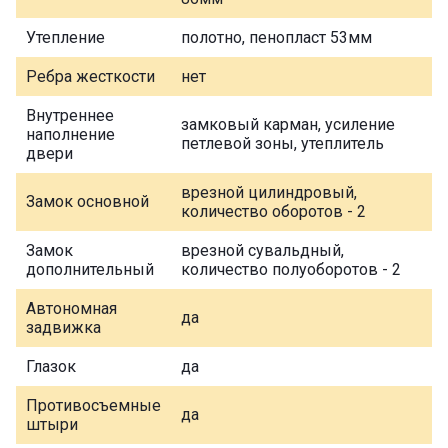
Утепление
полотно, пенопласт 53мм
Ребра жесткости
нет
Внутреннее
замковый карман, усиление
наполнение
петлевой зоны, утеплитель
двери
врезной цилиндровый,
Замок основной
количество оборотов - 2
Замок
врезной сувальдный,
дополнительный
количество полуоборотов - 2
Автономная
да
задвижка
Глазок
да
Противосъемные
да
штыри