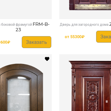
FRM-B-
с боковой фрамугой
Дверь для загородного дома
23
Зака
от
55300
₽
Заказать
3600
₽