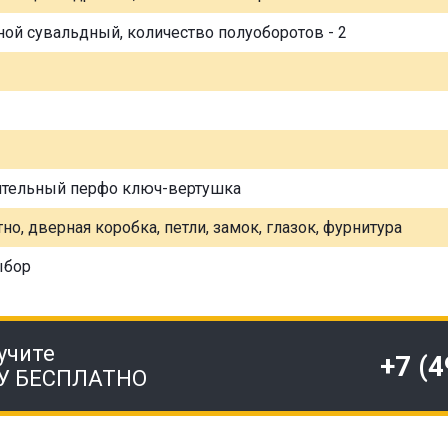
ной сувальдный, количество полуоборотов - 2
ительный перфо ключ-вертушка
но, дверная коробка, петли, замок, глазок, фурнитура
ыбор
учите
+7 (
У БЕСПЛАТНО