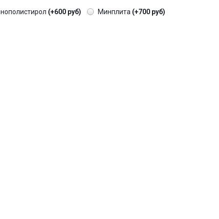
енополистирол
(+600 руб)
Минплита
(+700 руб)