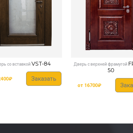
VST-84
F
рь со вставкой
Дверь с верхней фрамугой
50
Заказать
2400
₽
Зака
от
16700
₽