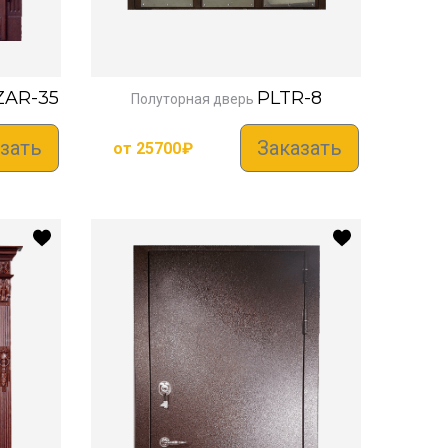
ZAR-35
PLTR-8
Полуторная дверь
зать
Заказать
от
25700
₽