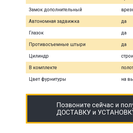
Замок дополнительный
врез
Автономная задвижка
да
Глазок
да
Противосъемные штыри
да
Цилиндр
стро
В комплекте
полот
Цвет фурнитуры
на в
Позвоните сейчас и пол
ДОСТАВКУ и УСТАНОВК