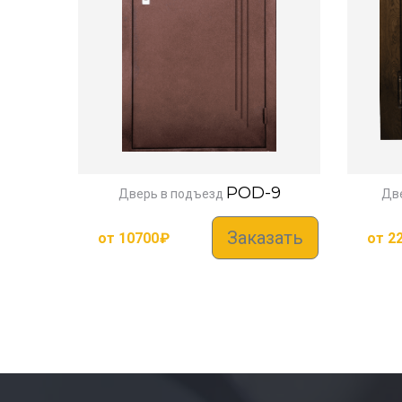
POD-9
Дверь в подъезд
Две
Заказать
от
10700
₽
от
2