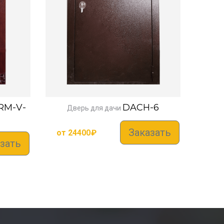
RM-V-
DACH-6
Дверь для дачи
Заказать
от
24400
₽
зать