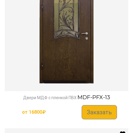
MDF-PFX-13
Двери МДФ с пленкой ПВХ
Заказать
от
16800
₽