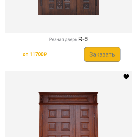
R-8
Резная дверь
Заказать
от
11700
₽