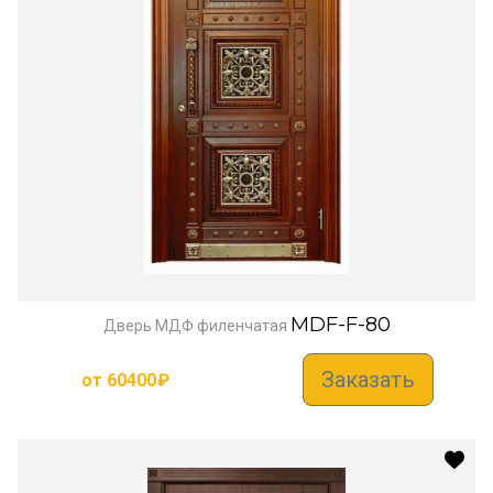
MDF-F-80
Дверь МДФ филенчатая
Заказать
от
60400
₽