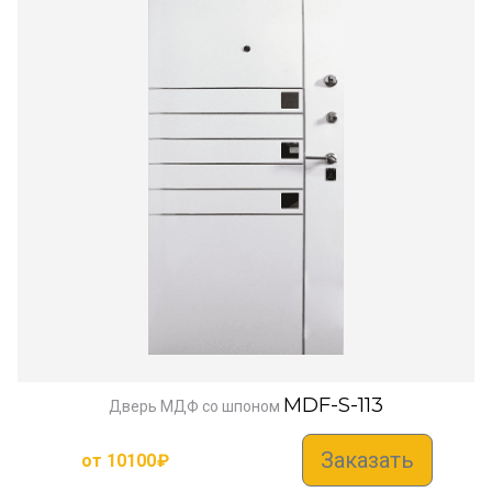
MDF-S-113
Дверь МДФ со шпоном
Заказать
от
10100
₽