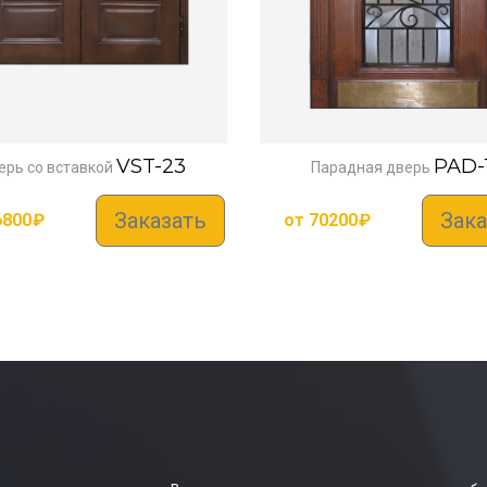
VST-23
PAD-
рь со вставкой
Парадная дверь
Заказать
Зака
6800
₽
от
70200
₽