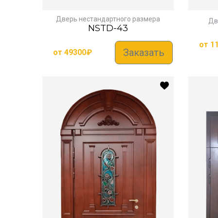
Дверь нестандартного размера
Дв
NSTD-43
от
1
Заказать
от
49300
₽