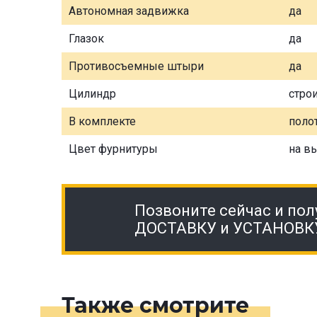
Автономная задвижка
да
Глазок
да
Противосъемные штыри
да
Цилиндр
стро
В комплекте
полот
Цвет фурнитуры
на в
Позвоните сейчас и пол
ДОСТАВКУ и УСТАНОВК
Также смотрите