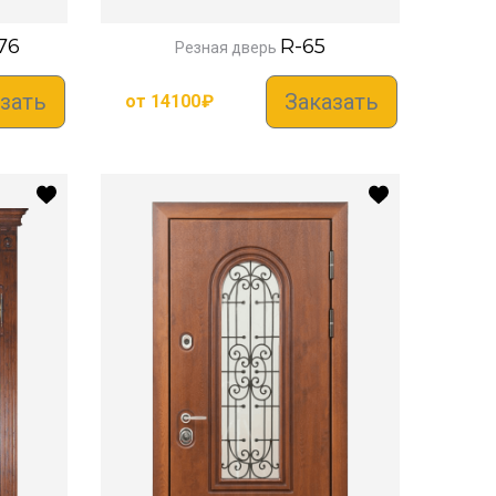
76
R-65
Резная дверь
зать
Заказать
от
14100
₽