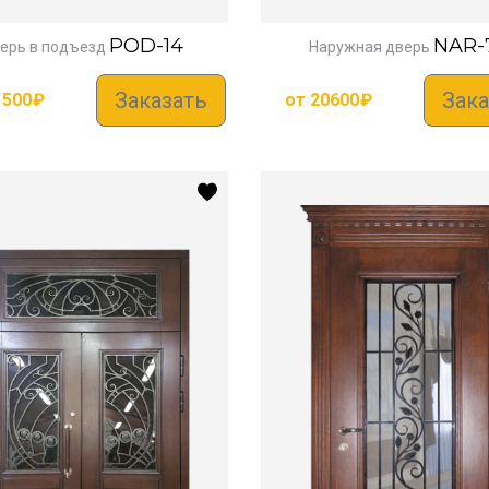
POD-14
NAR-
ерь в подъезд
Наружная дверь
Заказать
Зака
1500
₽
от
20600
₽