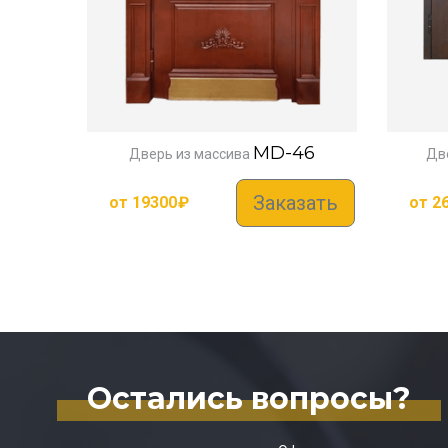
MD-46
Дверь из массива
Две
Заказать
от
19300
₽
от
2
Остались вопросы?