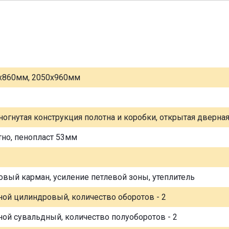
х860мм, 2050х960мм
ногнутая конструкция полотна и коробки, открытая дверна
тно, пенопласт 53мм
овый карман, усиление петлевой зоны, утеплитель
ной цилиндровый, количество оборотов - 2
ной сувальдный, количество полуоборотов - 2