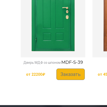
MDF-S-39
Дверь МДФ со шпоном
Заказать
от
22200
₽
от
4