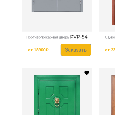
PVP-54
Противопожарная дверь
Однос
Заказать
от
18900
₽
от
2