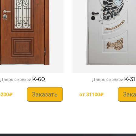
K-60
K-31
Дверь с ковкой
Дверь с ковкой
Заказать
Зака
5200
₽
от
31100
₽