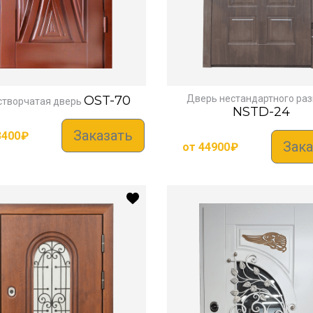
OST-70
Дверь нестандартного ра
творчатая дверь
NSTD-24
Заказать
3400
₽
Зака
от
44900
₽