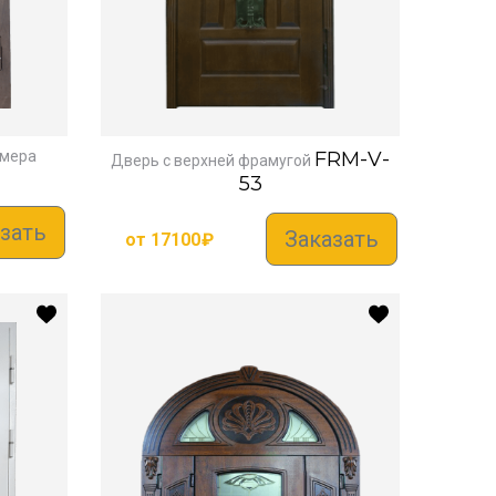
змера
FRM-V-
Дверь с верхней фрамугой
53
зать
Заказать
от
17100
₽