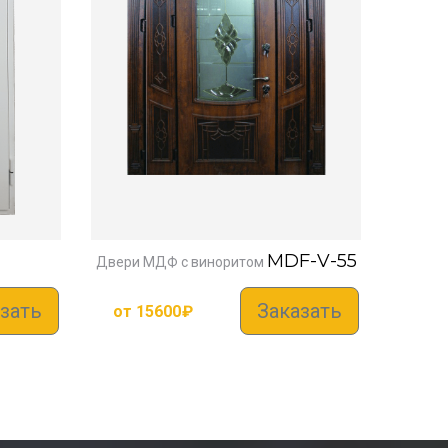
MDF-V-55
Двери МДФ с виноритом
зать
Заказать
от
15600
₽