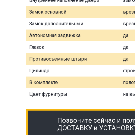
Внутреннее наполнение двери
замк
Замок основной
врез
Замок дополнительный
врез
Автономная задвижка
да
Глазок
да
Противосъемные штыри
да
Цилиндр
стро
В комплекте
полот
Цвет фурнитуры
на в
Позвоните сейчас и пол
ДОСТАВКУ и УСТАНОВК