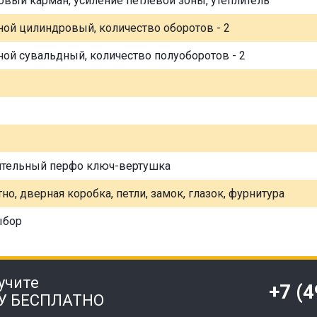
овый карман, усиление петлевой зоны, утеплитель
ной цилиндровый, количество оборотов - 2
ной сувальдный, количество полуоборотов - 2
ительный перфо ключ-вертушка
но, дверная коробка, петли, замок, глазок, фурнитура
ыбор
учите
+7 (
У БЕСПЛАТНО