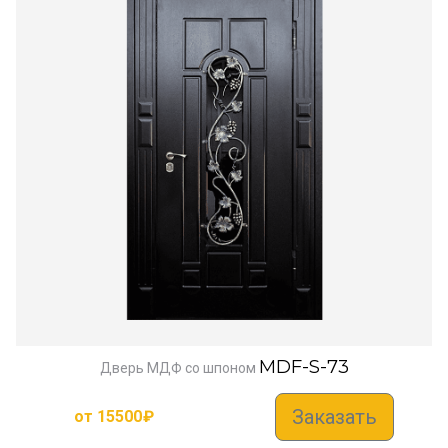
MDF-S-73
Дверь МДФ со шпоном
Заказать
от
15500
₽