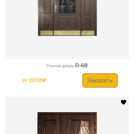
R-68
Резная дверь
Заказать
от
23700
₽