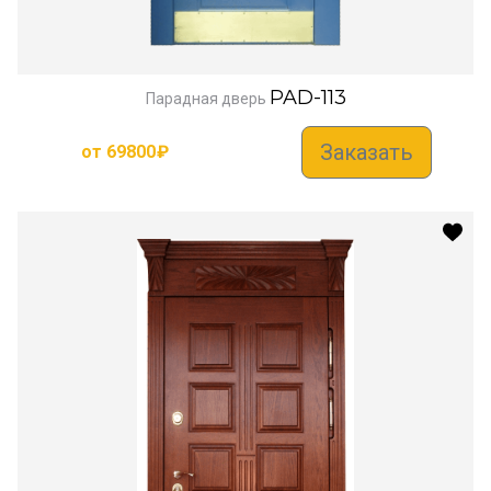
PAD-113
Парадная дверь
Заказать
от
69800
₽