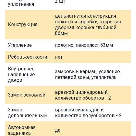
2 шт
уплотнения
цельногнутая конструкция
полотна и коробки, открытая
Конструкция
дверная коробка глубиной
86мм
Утепление
полотно, пенопласт 53мм
Ребра жесткости
нет
Внутреннее
замковый карман, усиление
наполнение
петлевой зоны, утеплитель
двери
врезной цилиндровый,
Замок основной
количество оборотов - 2
Замок
врезной сувальдный,
дополнительный
количество полуоборотов - 2
Автономная
да
задвижка