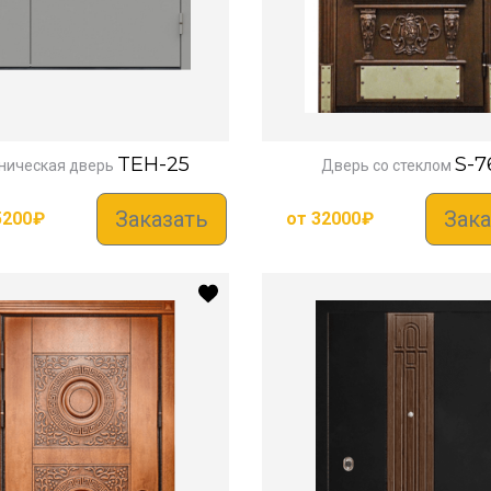
TEH-25
S-7
ническая дверь
Дверь со стеклом
Заказать
Зака
5200
₽
от
32000
₽