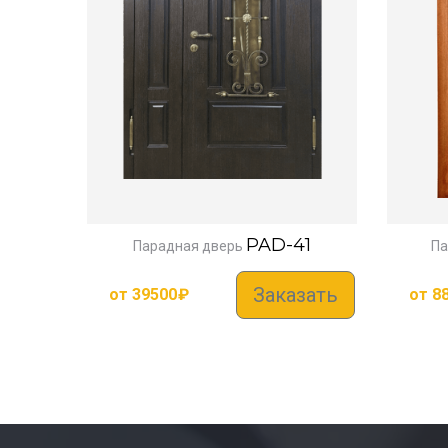
PAD-41
Парадная дверь
Па
Заказать
от
39500
₽
от
8