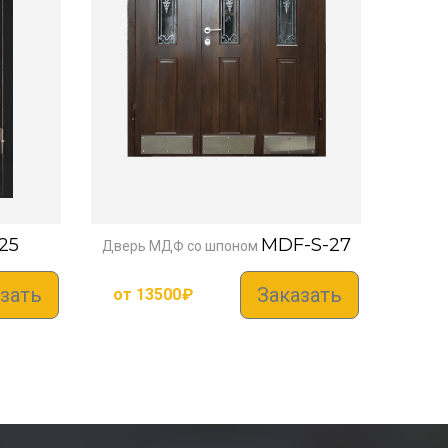
25
MDF-S-27
Дверь МДФ со шпоном
зать
Заказать
от
13500
₽