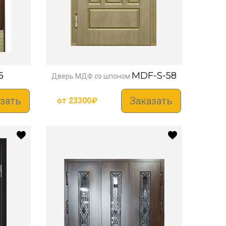
6
MDF-S-58
Дверь МДФ со шпоном
зать
Заказать
от
23300
₽