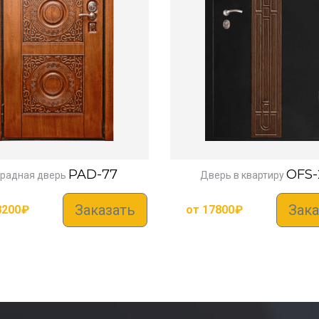
PAD-77
OFS-
радная дверь
Дверь в квартиру
Заказать
Зака
8200
₽
от
17800
₽