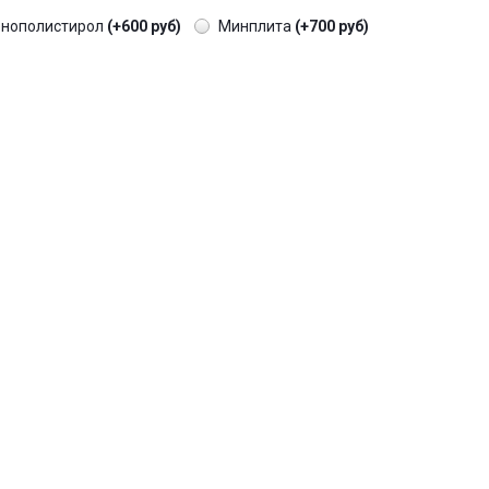
енополистирол
(+600 руб)
Минплита
(+700 руб)