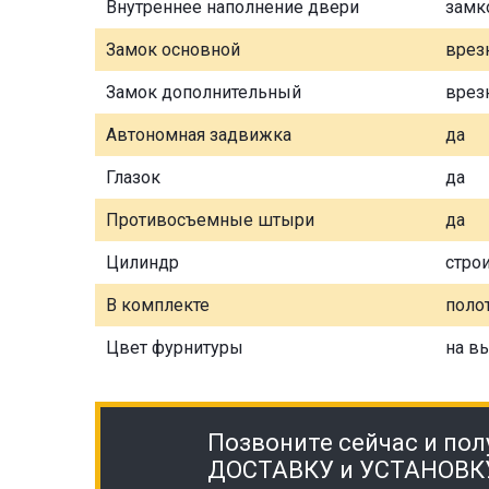
Внутреннее наполнение двери
замк
Замок основной
врез
Замок дополнительный
врез
Автономная задвижка
да
Глазок
да
Противосъемные штыри
да
Цилиндр
стро
В комплекте
полот
Цвет фурнитуры
на в
Позвоните сейчас и пол
ДОСТАВКУ и УСТАНОВК