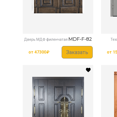
MDF-F-82
Дверь МДФ филенчатая
Тех
Заказать
от
47300
₽
от
1