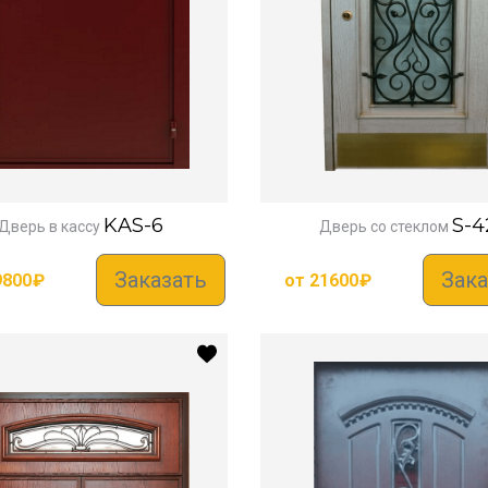
KAS-6
S-4
Дверь в кассу
Дверь со стеклом
Заказать
Зака
9800
₽
от
21600
₽