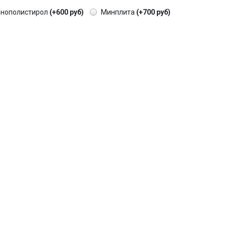
енополистирол
(+600 руб)
Минплита
(+700 руб)