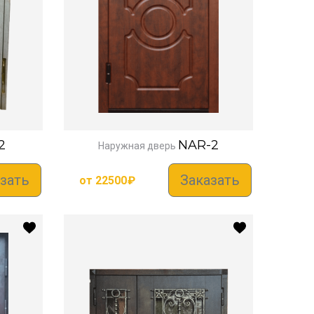
2
NAR-2
Наружная дверь
зать
Заказать
от
22500
₽