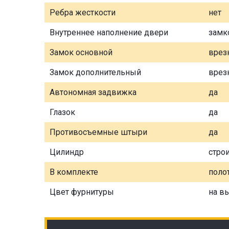
Ребра жесткости
нет
Внутреннее наполнение двери
замк
Замок основной
врез
Замок дополнительный
врез
Автономная задвижка
да
Глазок
да
Противосъемные штыри
да
Цилиндр
стро
В комплекте
полот
Цвет фурнитуры
на в