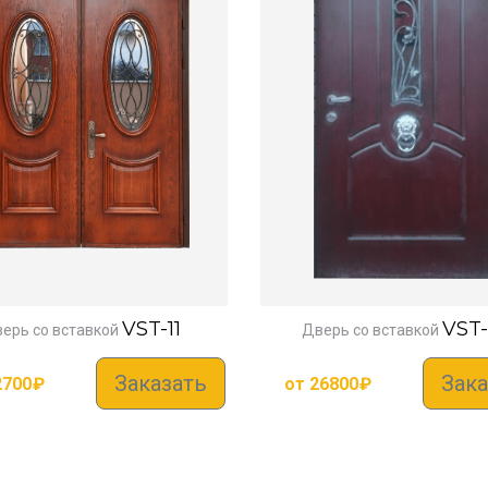
VST-11
VST
ерь со вставкой
Дверь со вставкой
Заказать
Зака
2700
₽
от
26800
₽