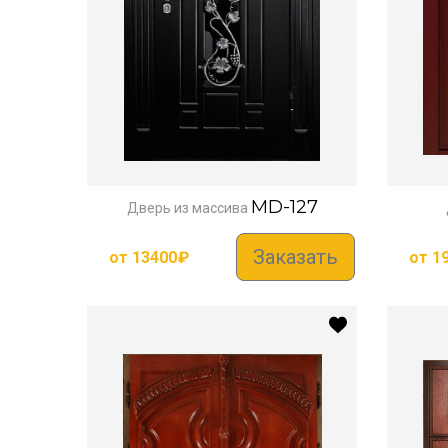
MD-127
Дверь из массива
Заказать
от
13400
₽
от
1