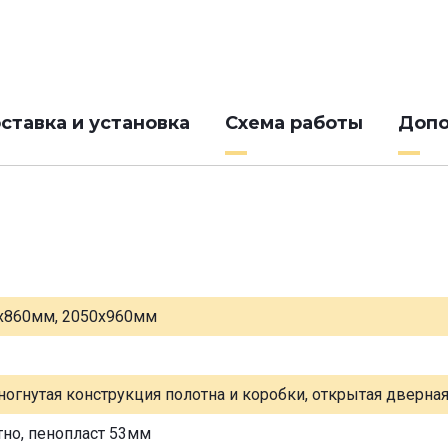
ставка и установка
Схема работы
Допо
х860мм, 2050х960мм
ногнутая конструкция полотна и коробки, открытая дверна
тно, пенопласт 53мм