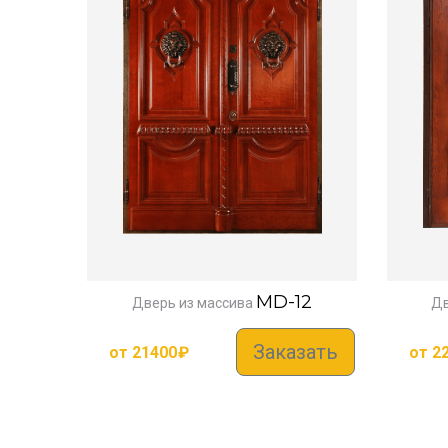
MD-12
Дверь из массива
Дв
Заказать
от
21400
₽
от
2