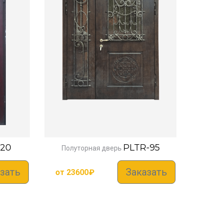
-20
PLTR-95
Полуторная дверь
зать
Заказать
от
23600
₽