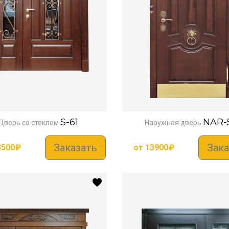
S-61
NAR-
Дверь со стеклом
Наружная дверь
Заказать
Зака
3500
₽
от
13900
₽