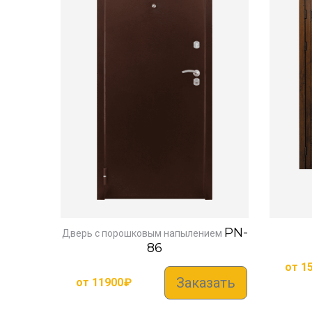
PN-
Дверь с порошковым напылением
86
от
1
Заказать
от
11900
₽