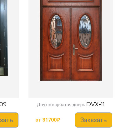
09
DVX-11
Двухстворчатая дверь
зать
Заказать
от
31700
₽