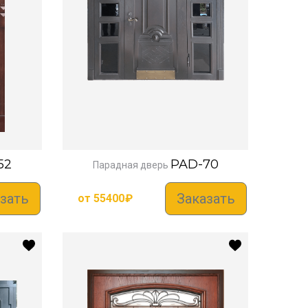
52
PAD-70
Парадная дверь
зать
Заказать
от
55400
₽