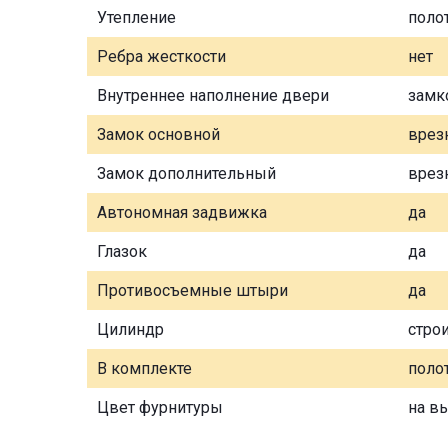
Утепление
поло
Ребра жесткости
нет
Внутреннее наполнение двери
замк
Замок основной
врез
Замок дополнительный
врез
Автономная задвижка
да
Глазок
да
Противосъемные штыри
да
Цилиндр
стро
В комплекте
полот
Цвет фурнитуры
на в