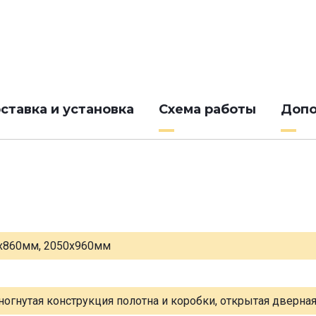
ставка и установка
Схема работы
Допо
х860мм, 2050х960мм
ногнутая конструкция полотна и коробки, открытая дверна