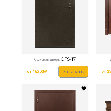
OFS-17
Офисная дверь
Заказать
от
16200
₽
от
3