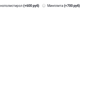
енополистирол
(+600 руб)
Минплита
(+700 руб)