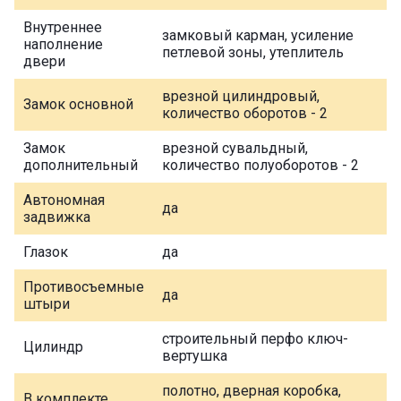
Внутреннее
замковый карман, усиление
наполнение
петлевой зоны, утеплитель
двери
врезной цилиндровый,
Замок основной
количество оборотов - 2
Замок
врезной сувальдный,
дополнительный
количество полуоборотов - 2
Автономная
да
задвижка
Глазок
да
Противосъемные
да
штыри
строительный перфо ключ-
Цилиндр
вертушка
полотно, дверная коробка,
В комплекте