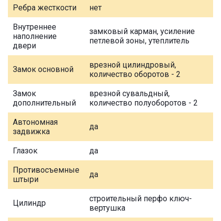
Ребра жесткости
нет
Внутреннее
замковый карман, усиление
наполнение
петлевой зоны, утеплитель
двери
врезной цилиндровый,
Замок основной
количество оборотов - 2
Замок
врезной сувальдный,
дополнительный
количество полуоборотов - 2
Автономная
да
задвижка
Глазок
да
Противосъемные
да
штыри
строительный перфо ключ-
Цилиндр
вертушка