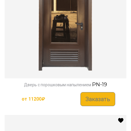
PN-19
Дверь с порошковым напылением
Заказать
от
11200
₽