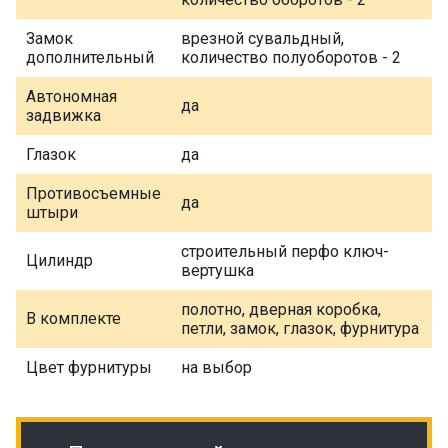
Замок
врезной сувальдный,
дополнительный
количество полуоборотов - 2
Автономная
да
задвижка
Глазок
да
Противосъемные
да
штыри
строительный перфо ключ-
Цилиндр
вертушка
полотно, дверная коробка,
В комплекте
петли, замок, глазок, фурнитура
Цвет фурнитуры
на выбор