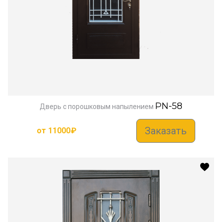
PN-58
Дверь с порошковым напылением
Заказать
от
11000
₽