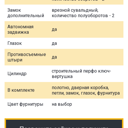
Замок
врезной сувальдный,
дополнительный
количество полуоборотов - 2
Автономная
да
задвижка
Глазок
да
Противосъемные
да
штыри
строительный перфо ключ-
Цилиндр
вертушка
полотно, дверная коробка,
В комплекте
петли, замок, глазок, фурнитура
Цвет фурнитуры
на выбор