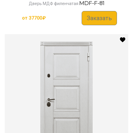
MDF-F-81
Дверь МДФ филенчатая
Заказать
от
37700
₽