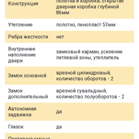
полотна и коробки, открытая
Конструкция
дверная коробка глубиной
86мм
Утепление
полотно, пенопласт 53мм
Ребра жесткости
нет
Внутреннее
замковый карман, усиление
наполнение
петлевой зоны, утеплитель
двери
врезной цилиндровый,
Замок основной
количество оборотов - 2
Замок
врезной сувальдный,
дополнительный
количество полуоборотов - 2
Автономная
да
задвижка
Глазок
да
Противосъемные