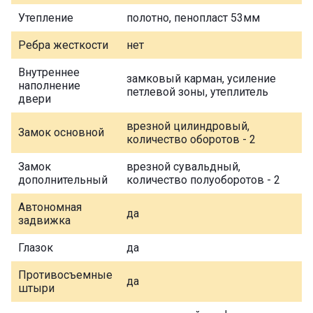
Утепление
полотно, пенопласт 53мм
Ребра жесткости
нет
Внутреннее
замковый карман, усиление
наполнение
петлевой зоны, утеплитель
двери
врезной цилиндровый,
Замок основной
количество оборотов - 2
Замок
врезной сувальдный,
дополнительный
количество полуоборотов - 2
Автономная
да
задвижка
Глазок
да
Противосъемные
да
штыри