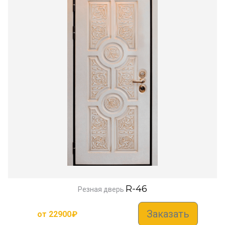
R-46
Резная дверь
Заказать
от
22900
₽