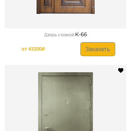
K-66
Дверь с ковкой
Заказать
от
43200
₽