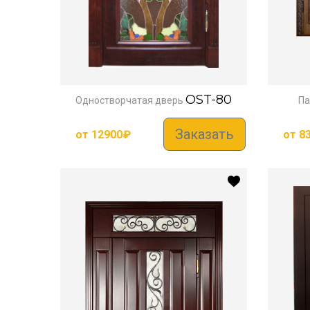
OST-80
Одностворчатая дверь
Па
Заказать
от
12900
₽
от
8