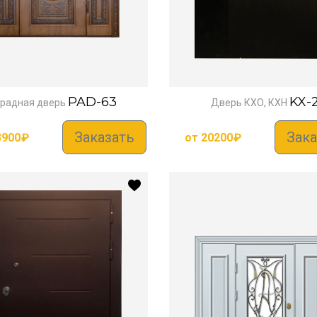
PAD-63
KX-
радная дверь
Дверь КХО, КХН
Заказать
Зака
3900
₽
от
20200
₽