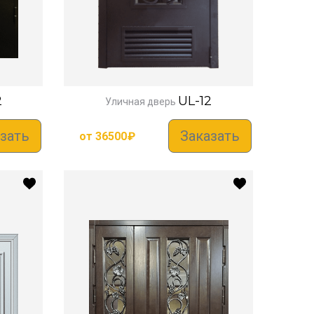
2
UL-12
Уличная дверь
зать
Заказать
от
36500
₽