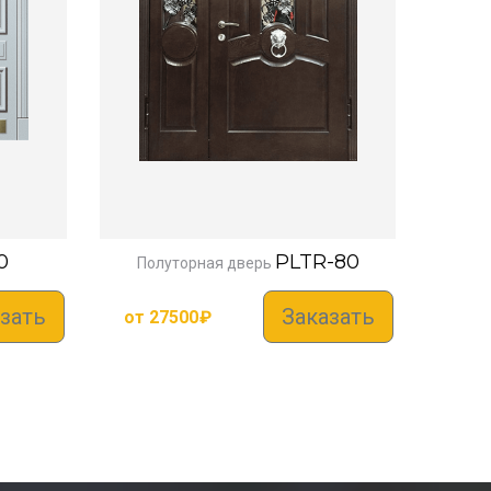
0
PLTR-80
Полуторная дверь
зать
Заказать
от
27500
₽