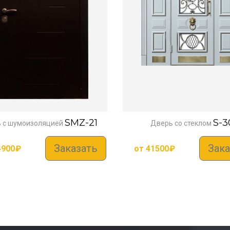
SMZ-21
S-3
 с шумоизоляцией
Дверь со стеклом
Заказать
Зака
4900
₽
от
41500
₽