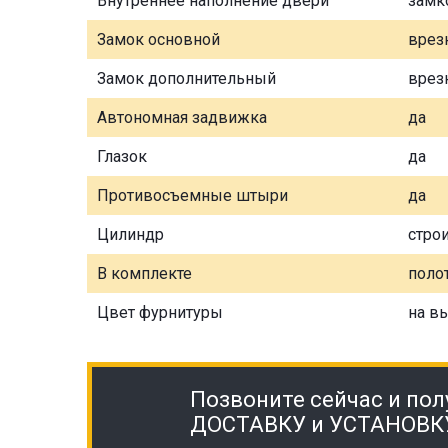
Внутреннее наполнение двери
замк
Замок основной
врез
Замок дополнительный
врез
Автономная задвижка
да
Глазок
да
Противосъемные штыри
да
Цилиндр
стро
В комплекте
полот
Цвет фурнитуры
на в
Позвоните сейчас и пол
ДОСТАВКУ и УСТАНОВК