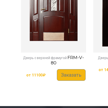
FRM-V-
Дверь с верхней фрамугой
Дверь
80
от
1
Заказать
от
11100
₽