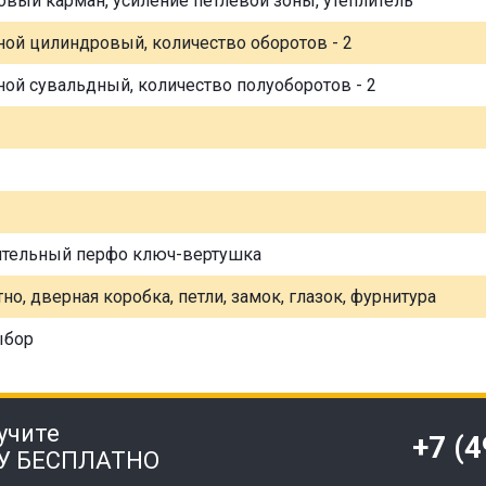
овый карман, усиление петлевой зоны, утеплитель
ной цилиндровый, количество оборотов - 2
ной сувальдный, количество полуоборотов - 2
ительный перфо ключ-вертушка
но, дверная коробка, петли, замок, глазок, фурнитура
ыбор
учите
+7 (
У БЕСПЛАТНО