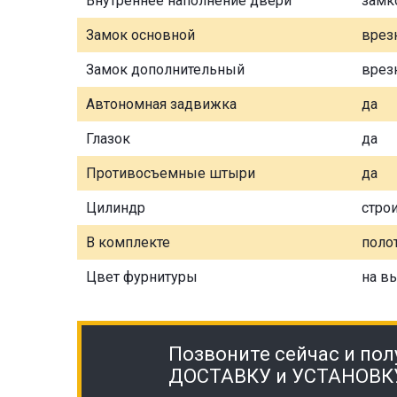
Внутреннее наполнение двери
замк
Замок основной
врез
Замок дополнительный
врез
Автономная задвижка
да
Глазок
да
Противосъемные штыри
да
Цилиндр
стро
В комплекте
полот
Цвет фурнитуры
на в
Позвоните сейчас и пол
ДОСТАВКУ и УСТАНОВК