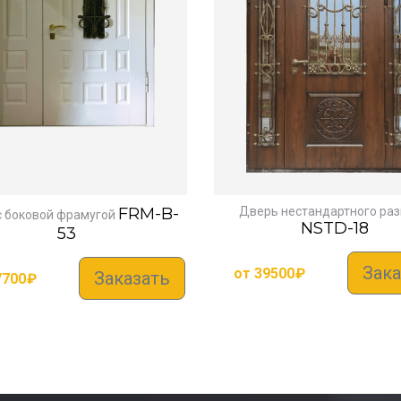
FRM-B-
Дверь нестандартного ра
с боковой фрамугой
NSTD-18
53
Зака
от
39500
₽
Заказать
7700
₽