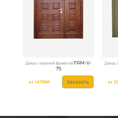
FRM-V-
Дверь с верхней фрамугой
Дверь 
75
Заказать
от
14700
₽
от
2