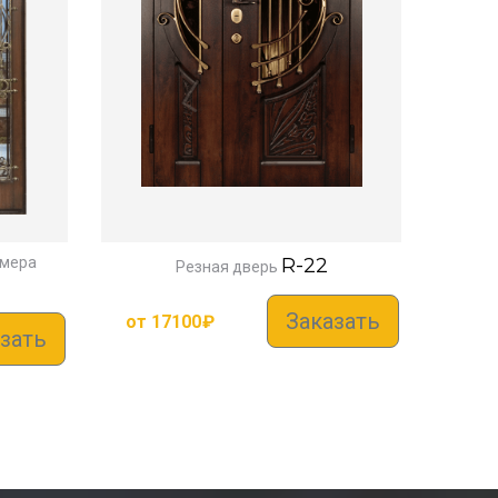
змера
R-22
Резная дверь
Заказать
от
17100
₽
зать