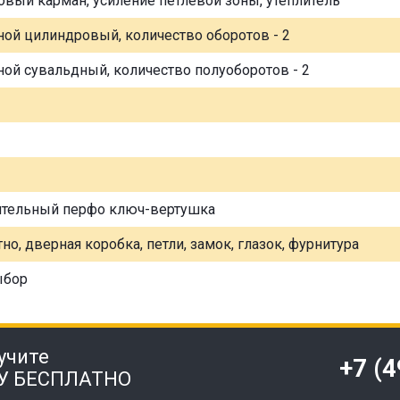
овый карман, усиление петлевой зоны, утеплитель
ной цилиндровый, количество оборотов - 2
ной сувальдный, количество полуоборотов - 2
ительный перфо ключ-вертушка
но, дверная коробка, петли, замок, глазок, фурнитура
ыбор
учите
+7 (
У БЕСПЛАТНО