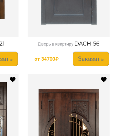
21
DACH-56
Дверь в квартиру
зать
Заказать
от
34700
₽