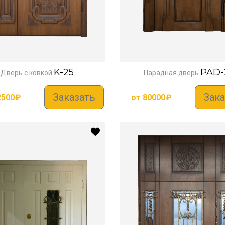
K-25
PAD-
Дверь с ковкой
Парадная дверь
Заказать
Зака
2500
₽
от
80000
₽