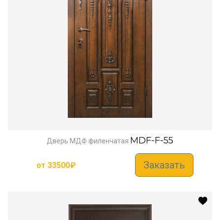
MDF-F-55
Дверь МДФ филенчатая
Заказать
от
33500
₽