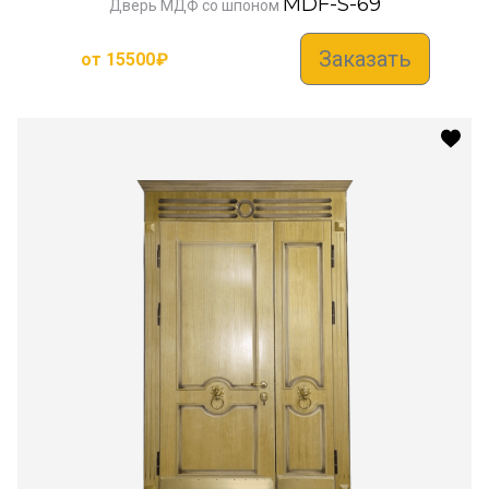
MDF-S-69
Дверь МДФ со шпоном
Заказать
от
15500
₽