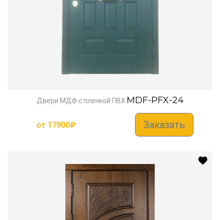
MDF-PFX-24
Двери МДФ с пленкой ПВХ
Заказать
от
17900
₽