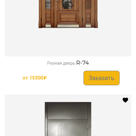
R-74
Резная дверь
Заказать
от
15300
₽