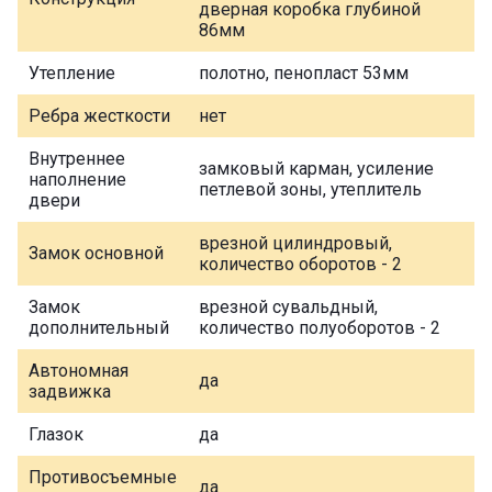
дверная коробка глубиной
86мм
Утепление
полотно, пенопласт 53мм
Ребра жесткости
нет
Внутреннее
замковый карман, усиление
наполнение
петлевой зоны, утеплитель
двери
врезной цилиндровый,
Замок основной
количество оборотов - 2
Замок
врезной сувальдный,
дополнительный
количество полуоборотов - 2
Автономная
да
задвижка
Глазок
да
Противосъемные
да