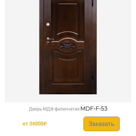
MDF-F-53
Дверь МДФ филенчатая
Заказать
от
34000
₽