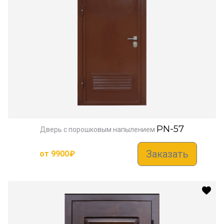
PN-57
Дверь с порошковым напылением
Заказать
от
9900
₽