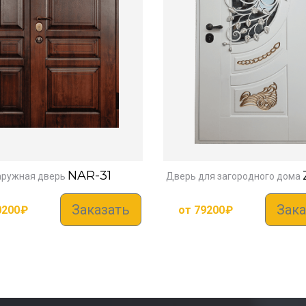
NAR-31
аружная дверь
Дверь для загородного дома
Заказать
Зака
0200
₽
от
79200
₽