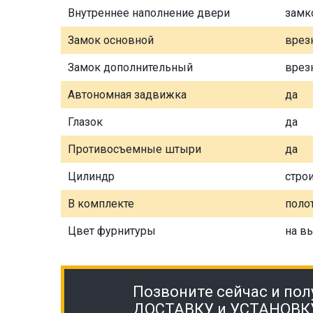
Внутреннее наполнение двери
замк
Замок основной
врез
Замок дополнительный
врез
Автономная задвижка
да
Глазок
да
Противосъемные штыри
да
Цилиндр
стро
В комплекте
полот
Цвет фурнитуры
на в
Позвоните сейчас и пол
ДОСТАВКУ и УСТАНОВК