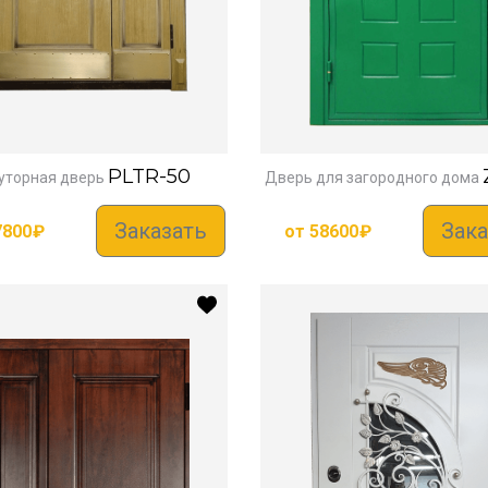
PLTR-50
уторная дверь
Дверь для загородного дома
Заказать
Зака
7800
₽
от
58600
₽