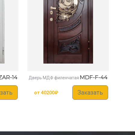
ZAR-14
MDF-F-44
Дверь МДФ филенчатая
зать
Заказать
от
40200
₽