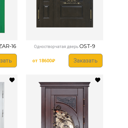
ZAR-16
OST-9
Одностворчатая дверь
зать
Заказать
от
18600
₽