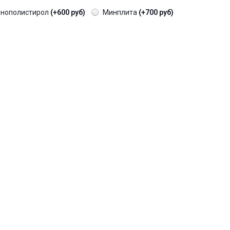
енополистирол
(+600 руб)
Минплита
(+700 руб)