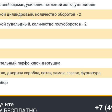
овый карман, усиление петлевой зоны, утеплитель
ной цилиндровый, количество оборотов - 2
ной сувальдный, количество полуоборотов - 2
ительный перфо ключ-вертушка
но, дверная коробка, петли, замок, глазок, фурнитура
ыбор
учите
+7 (
У БЕСПЛАТНО