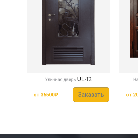
UL-12
Уличная дверь
Н
Заказать
от
36500
₽
от
2