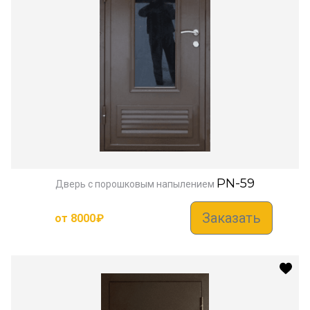
PN-59
Дверь с порошковым напылением
Заказать
от
8000
₽