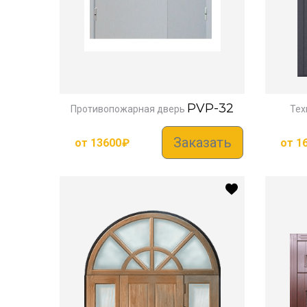
PVP-32
Противопожарная дверь
Тех
Заказать
от
13600
₽
от
1