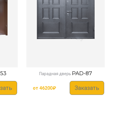
53
PAD-87
Парадная дверь
зать
Заказать
от
46200
₽