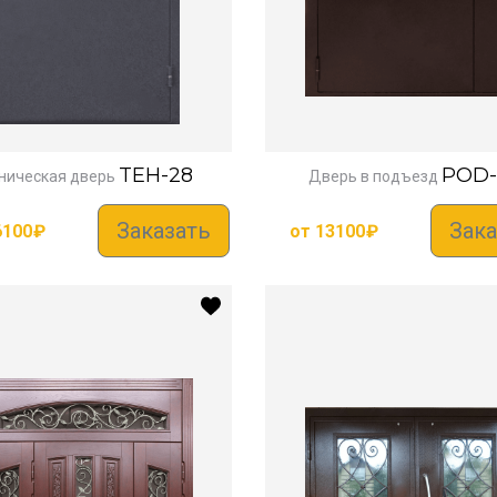
TEH-28
POD-
ническая дверь
Дверь в подъезд
Заказать
Зака
6100
₽
от
13100
₽