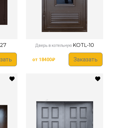
27
KOTL-10
Дверь в котельную
зать
Заказать
от
18400
₽