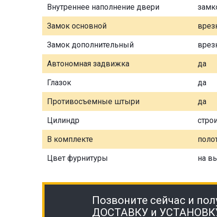
Внутреннее наполнение двери
замк
Замок основной
врез
Замок дополнительный
врез
Автономная задвижка
да
Глазок
да
Противосъемные штыри
да
Цилиндр
стро
В комплекте
полот
Цвет фурнитуры
на в
Позвоните сейчас и пол
ДОСТАВКУ и УСТАНОВК