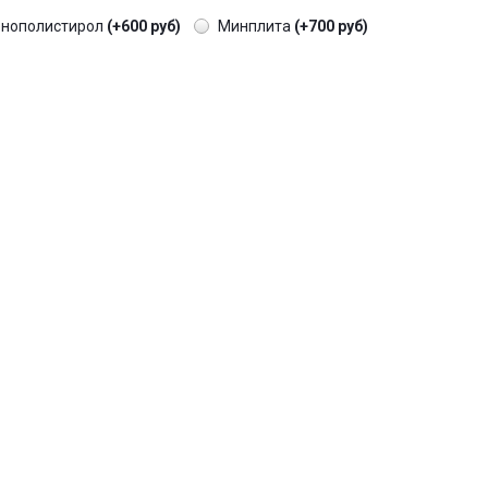
енополистирол
(+600 руб)
Минплита
(+700 руб)