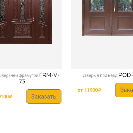
FRM-V-
POD-
с верхней фрамугой
Дверь в подъезд
73
Зака
от
11900
₽
Заказать
0100
₽