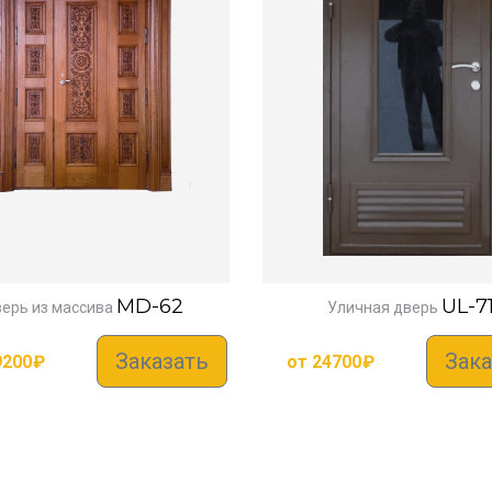
MD-62
UL-7
ерь из массива
Уличная дверь
Заказать
Зака
9200
₽
от
24700
₽