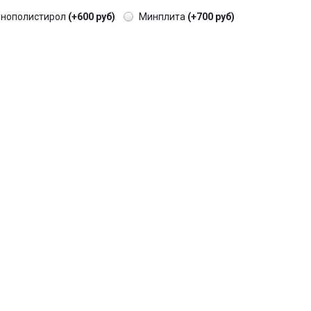
енополистирол
(+600 руб)
Минплита
(+700 руб)