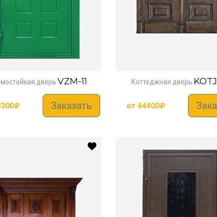
VZM-11
KOTJ
мостойкая дверь
Коттеджная дверь
Заказать
Зака
3300
₽
от
44400
₽