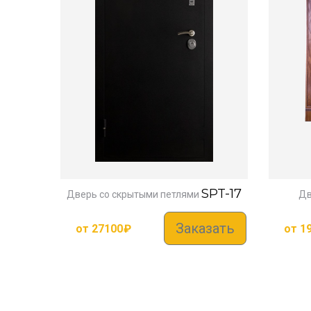
SPT-17
Дверь со скрытыми петлями
Дв
Заказать
от
27100
₽
от
1