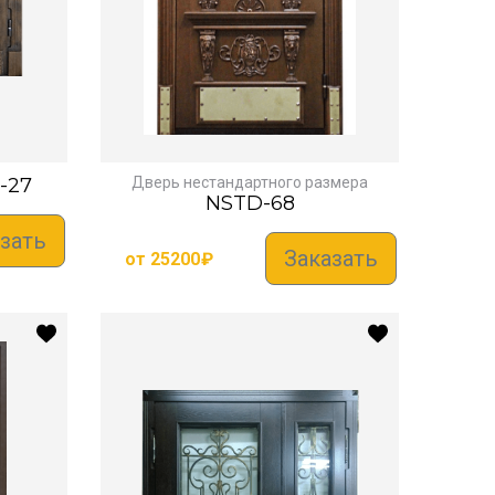
-27
Дверь нестандартного размера
NSTD-68
зать
Заказать
от
25200
₽