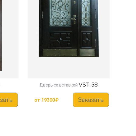
1
VST-58
Дверь со вставкой
зать
Заказать
от
19300
₽