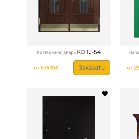
KOTJ-54
Коттеджная дверь
Взло
Заказать
от
57500
₽
от
2