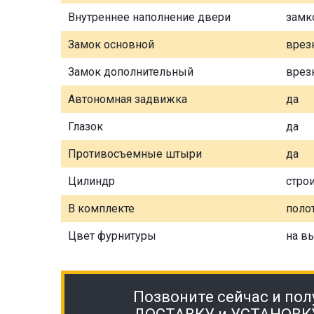
Внутреннее наполнение двери
замк
Замок основной
врез
Замок дополнительный
врез
Автономная задвижка
да
Глазок
да
Противосъемные штыри
да
Цилиндр
стро
В комплекте
полот
Цвет фурнитуры
на в
Позвоните сейчас и пол