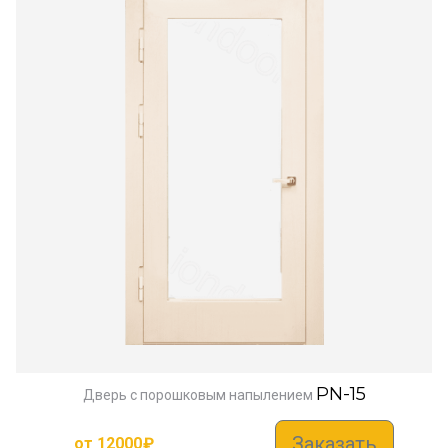
PN-15
Дверь с порошковым напылением
Заказать
от
12000
₽