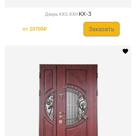
KX-3
Дверь КХО, КХН
Заказать
от
20700
₽