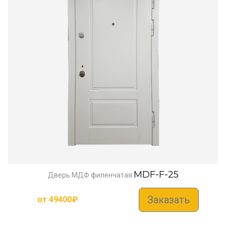
MDF-F-25
Дверь МДФ филенчатая
Заказать
от
49400
₽