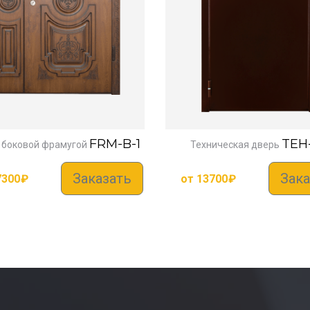
FRM-B-1
TEH
 боковой фрамугой
Техническая дверь
Заказать
Зака
7300
₽
от
13700
₽