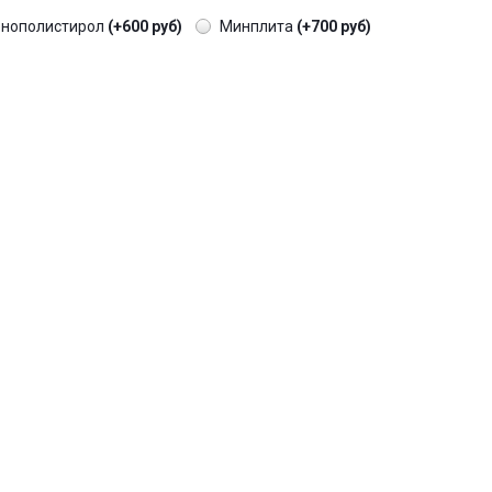
енополистирол
(+600 руб)
Минплита
(+700 руб)