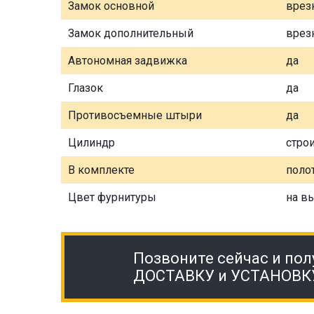
Замок основной
врез
Замок дополнительный
врез
Автономная задвижка
да
Глазок
да
Противосъемные штыри
да
Цилиндр
стро
В комплекте
полот
Цвет фурнитуры
на в
Позвоните сейчас и пол
ДОСТАВКУ и УСТАНОВК