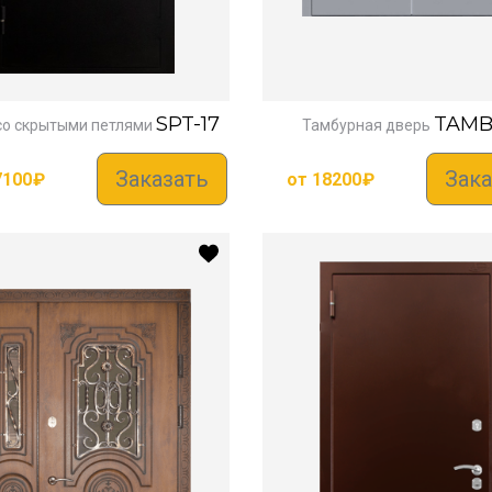
SPT-17
TAMB
со скрытыми петлями
Тамбурная дверь
Заказать
Зака
7100
₽
от
18200
₽