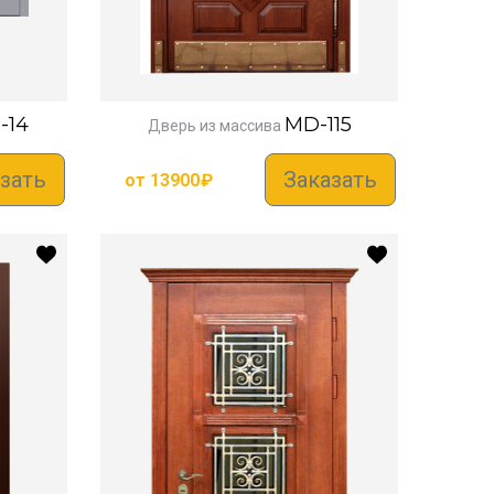
-14
MD-115
Дверь из массива
зать
Заказать
от
13900
₽