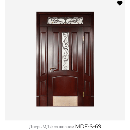
MDF-S-69
Дверь МДФ со шпоном